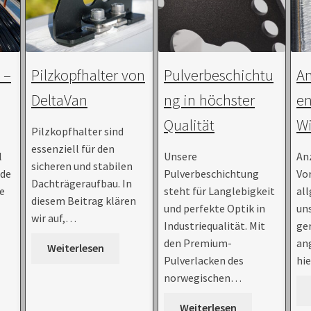
 –
Pilzkopfhalter von
Pulverbeschichtu
A
DeltaVan
ng in höchster
en
Qualität
Wi
Pilzkopfhalter sind
essenziell für den
l
Unsere
An
sicheren und stabilen
ede
Pulverbeschichtung
Vo
Dachträgeraufbau. In
ie
steht für Langlebigkeit
al
diesem Beitrag klären
und perfekte Optik in
un
wir auf,…
Industriequalität. Mit
ger
den Premium-
an
Weiterlesen
Pulverlacken des
hi
norwegischen…
Weiterlesen