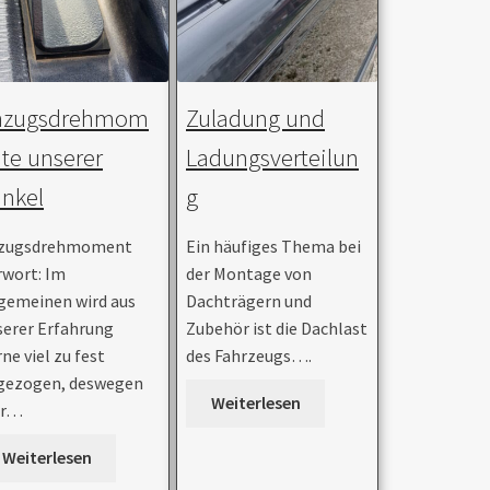
nzugsdrehmom
Zuladung und
te unserer
Ladungsverteilun
nkel
g
zugsdrehmoment
Ein häufiges Thema bei
rwort: Im
der Montage von
lgemeinen wird aus
Dachträgern und
serer Erfahrung
Zubehör ist die Dachlast
ne viel zu fest
des Fahrzeugs….
gezogen, deswegen
Weiterlesen
er…
Weiterlesen