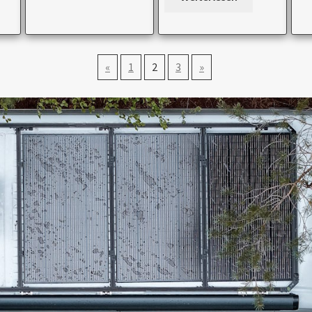
«
1
2
3
»