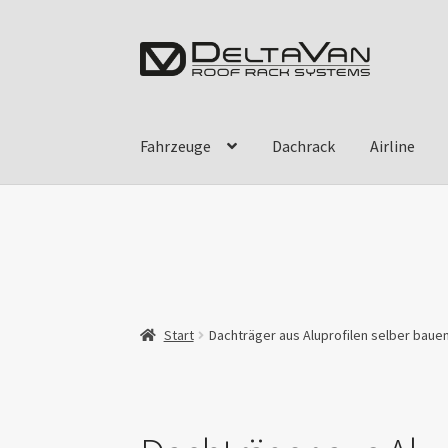
Zur
Zum
Navigation
Inhalt
springen
springen
Fahrzeuge
Dachrack
Airline
Start
Dachträger aus Aluprofilen selber baue