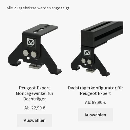
Unterm
Ford
Nach
Alle 2 Ergebnisse werden angezeigt
öffnen
Beliebtheit
Unterm
sortiert
Opel
öffnen
Unterm
Renault
öffnen
Unterm
Peugeot
öffnen
Unterm
Citroën
öffnen
Unterm
Iveco
Peugeot Expert
Dachträgerkonfigurator für
öffnen
Montagewinkel für
Peugeot Expert
Unterm
Nissan
Dachträger
Ab:
89,90
€
öffnen
Ab:
22,90
€
Unterm
Toyota
Auswählen
öffnen
Auswählen
MountainTop