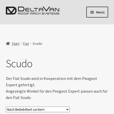
Zur
Zum
Menü
Navigation
Inhalt
springen
springen
Unterm
Fahrzeuge
öffnen
Unterm
Volkswagen
öffnen
Start
Fiat
Scudo
Unterm
Mercedes
öffnen
Scudo
Unterm
Fiat
öffnen
Ducato
Der Fiat Scudo wird in Kooperation mit dem Peugeot
Expert gefertigt.
Angezeigte Winkel für den Peugeot Expert passen auch für
Scudo
den Fiat Scudo.
Ulysse