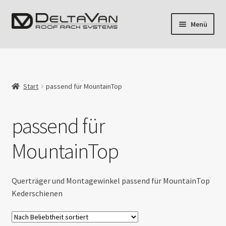
Zur
Zum
Menü
Navigation
Inhalt
springen
springen
Unterm
Fahrzeuge
öffnen
Unterm
Volkswagen
öffnen
Start
passend für MountainTop
Unterm
Mercedes
öffnen
passend für
Unterm
Fiat
öffnen
MountainTop
Unterm
Ford
öffnen
Unterm
Querträger und Montagewinkel passend für MountainTop
Opel
öffnen
Kederschienen
Unterm
Renault
öffnen