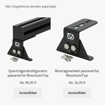
Unterm
Peugeot
Nach
Alle 2 Ergebnisse werden angezeigt
öffnen
Beliebtheit
Unterm
sortiert
Citroën
öffnen
Unterm
Iveco
öffnen
Unterm
Nissan
öffnen
Unterm
Toyota
öffnen
MountainTop
Querträgerkonfigurator
Montagewinkel passend für
passend für MountainTop
MountainTop
Dachrack
Ab:
89,90
€
Ab:
26,90
€
Airline
Auswählen
Auswählen
Blog