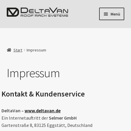
Zur
Zum
Menü
Navigation
Inhalt
springen
springen
Unterm
Fahrzeuge
öffnen
Dachrack
Start
Impressum
Airline
Impressum
Blog
Mein Konto
Kontakt & Kundenservice
DeltaVan –
www.deltavan.de
Ein Internetauftritt der
Selmer GmbH
Gartenstraße 8, 83125 Eggstätt, Deutschland