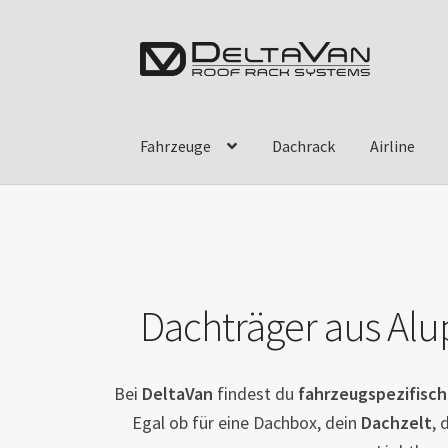
Zur
Zum
Navigation
Inhalt
springen
springen
Fahrzeuge
Dachrack
Airline
Dachträger aus Alu
Bei
DeltaVan
findest du
fahrzeugspezifisch
Egal ob für eine Dachbox, dein
Dachzelt
, 