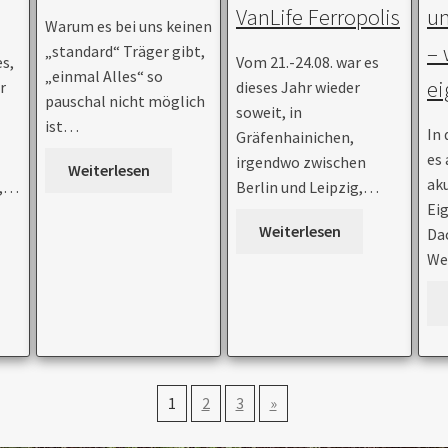
VanLife Ferropolis
u
Warum es bei uns keinen
– 
„standard“ Träger gibt,
es,
Vom 21.-24.08. war es
„einmal Alles“ so
ei
r
dieses Jahr wieder
pauschal nicht möglich
soweit, in
ist…
In
Gräfenhainichen,
es 
irgendwo zwischen
Weiterlesen
ak
l,…
Berlin und Leipzig,…
Ei
Weiterlesen
Da
We
1
2
3
»