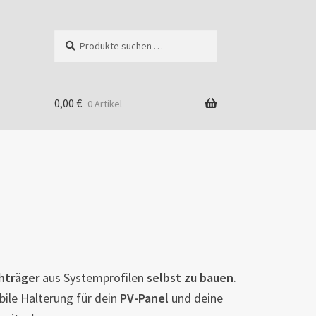
Suchen
Suchen
nach:
0,00
€
0 Artikel
hträger
aus Systemprofilen
selbst zu bauen
.
bile Halterung für dein
PV-Panel
und deine