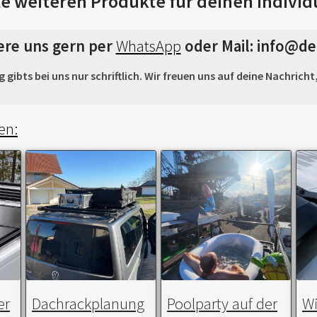
le weiteren Produkte für deinen individ
ere uns gern per
WhatsApp
oder Mail: info@de
gibts bei uns nur schriftlich. Wir freuen uns auf deine Nachrich
en:
er
Dachrackplanung
Poolparty auf der
W