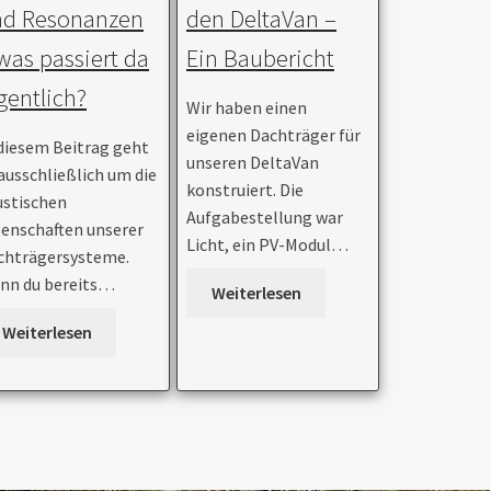
nd Resonanzen
den DeltaVan –
was passiert da
Ein Baubericht
gentlich?
Wir haben einen
eigenen Dachträger für
 diesem Beitrag geht
unseren DeltaVan
ausschließlich um die
konstruiert. Die
ustischen
Aufgabestellung war
genschaften unserer
Licht, ein PV-Modul…
chträgersysteme.
nn du bereits…
Weiterlesen
Weiterlesen