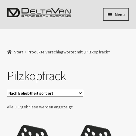
Zur
Zum
Menü
Navigation
Inhalt
springen
springen
Unterm
Fahrzeuge
öffnen
Dachrack
Start
Produkte verschlagwortet mit „Pilzkopfrack“
Airline
Pilzkopfrack
Blog
Mein Konto
Nach
Alle 3 Ergebnisse werden angezeigt
Beliebtheit
sortiert