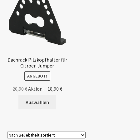
Dachrack Pilzkopfhalter für
Citroen Jumper
ANGEBOT!
Ursprünglicher
Aktueller
20,90
€
Aktion:
18,90
€
Preis
Preis
Auswählen
war:
ist:
20,90 €
18,90 €.