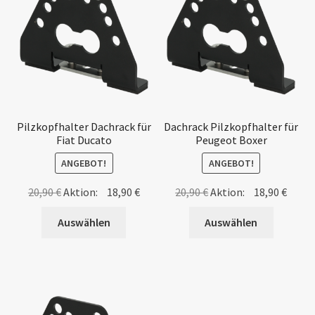
Pilzkopfhalter Dachrack für
Dachrack Pilzkopfhalter für
Fiat Ducato
Peugeot Boxer
ANGEBOT!
ANGEBOT!
Ursprünglicher
Aktueller
Ursprünglicher
Aktue
20,90
€
Aktion:
18,90
€
20,90
€
Aktion:
18,90
€
Preis
Preis
Preis
Preis
Auswählen
Auswählen
war:
ist:
war:
ist:
20,90 €
18,90 €.
20,90 €
18,90 