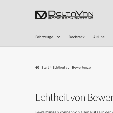
Zur
Zum
Navigation
Inhalt
springen
springen
Fahrzeuge
Dachrack
Airline
Start
Echtheit von Bewertungen
Echtheit von Bewe
Bewertungen können von allen Nutzern der W