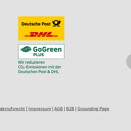
derrufsrecht
|
Impressum
|
AGB
|
B2B
|
Grounding Page