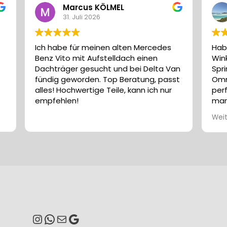
s KÖLMEL
Guido Jrslm
2026
16. Juli 2026
meinen alten Mercedes
Habe die passenden Grund
Aufstelldach einen
Winkel für meine Einbausitu
sucht und bei Delta Van
Sprinter mit C-Schiene und
en. Top Beratung, passt
Omnistor 6300) gefunden -
tige Teile, kann ich nur
perfekt funktioniert. Ein Sh
man alle benötigten Teile a
Hand bekommt. Ohne zeit
Weiterlesen
Suchen auf diversen Websei
Kaufempfehlung
Instagram
WhatsApp
E-Mail
Google