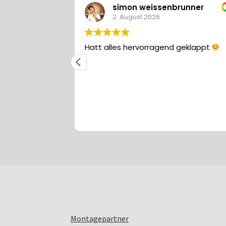
simon weissenbrunner
Marcu
2. August 2026
31. Juli 
Hatt alles hervorragend geklappt
Ich habe für 
Benz Vito mit 
Dachträger ge
fündig geword
alles! Hochwer
empfehlen!
Montagepartner