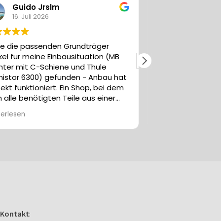
Ma Mü mit K
15. Juli 2026
träger
Lieferung und Qualität top...
ation (MB
 Thule
 Anbau hat
op, bei dem
us einer
raubendes
ten. Klare
Kontakt
: