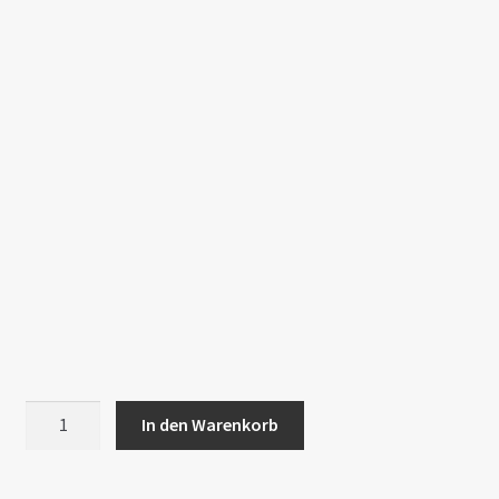
VW
In den Warenkorb
CADDY
5
Montagewinkel