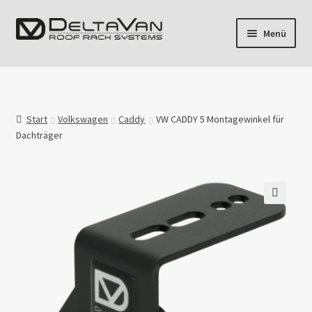
Zur
Zum
Menü
Navigation
Inhalt
springen
springen
Unterm
Fahrzeuge
öffnen
Dachrack
Start
Volkswagen
Caddy
VW CADDY 5 Montagewinkel für
Dachträger
Airline
Blog
🔍
Mein Konto